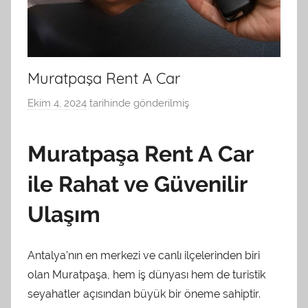
Muratpaşa Rent A Car
Ekim 4, 2024
tarihinde gönderilmiş
a
d
m
Muratpaşa Rent A Car
i
n
ile Rahat ve Güvenilir
t
Ulaşım
a
r
a
Antalya’nın en merkezi ve canlı ilçelerinden biri
f
olan Muratpaşa, hem iş dünyası hem de turistik
ı
seyahatler açısından büyük bir öneme sahiptir.
n