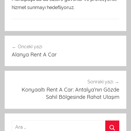
hizmet sunmayı hedefliyoruz.
U
Yazı
n
Önceki yazı
gezinmesi
c
Alanya Rent A Car
a
t
e
g
Sonraki yazı
o
Konyaaltı Rent A Car: Antalya’nın Gözde
r
Sahil Bölgesinde Rahat Ulaşım
i
z
e
d