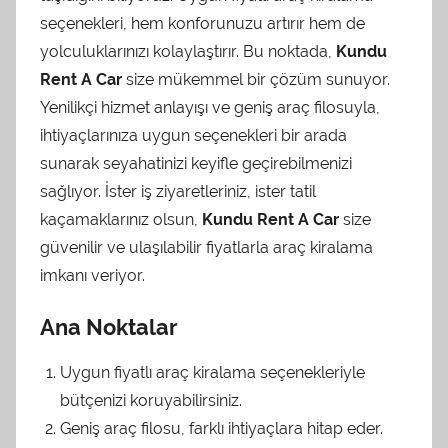
n
seçenekleri, hem konforunuzu artırır hem de
t
yolculuklarınızı kolaylaştırır. Bu noktada,
Kundu
a
Rent A Car
size mükemmel bir çözüm sunuyor.
r
Yenilikçi hizmet anlayışı ve geniş araç filosuyla,
a
ihtiyaçlarınıza uygun seçenekleri bir arada
f
sunarak seyahatinizi keyifle geçirebilmenizi
ı
sağlıyor. İster iş ziyaretleriniz, ister tatil
n
kaçamaklarınız olsun,
Kundu Rent A Car
size
d
güvenilir ve ulaşılabilir fiyatlarla araç kiralama
a
imkanı veriyor.
n
Ana Noktalar
Uygun fiyatlı araç kiralama seçenekleriyle
bütçenizi koruyabilirsiniz.
Geniş araç filosu, farklı ihtiyaçlara hitap eder.