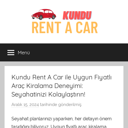
İçeriğe
atla
Kundu
Kundu
Rent
Menü
Rent
A
Car
Firması
A
Antalya
Kundu Rent A Car ile Uygun Fiyatlı
Car
Araç Kiralama Deneyimi:
Seyahatinizi Kolaylaştırın!
Aralık 15, 2024
tarihinde gönderilmiş
a
d
Seyahat planlarınızı yaparken, her detayın önem
m
taşıdığını biliyoruz. Uygun fiyatlı araç kiralama
i