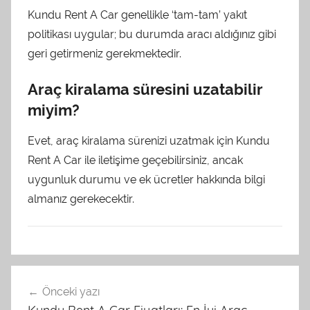
Kundu Rent A Car genellikle ‘tam-tam’ yakıt
politikası uygular; bu durumda aracı aldığınız gibi
geri getirmeniz gerekmektedir.
Araç kiralama süresini uzatabilir
miyim?
Evet, araç kiralama sürenizi uzatmak için Kundu
Rent A Car ile iletişime geçebilirsiniz, ancak
uygunluk durumu ve ek ücretler hakkında bilgi
almanız gerekecektir.
U
Yazı
n
Önceki yazı
gezinmesi
c