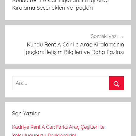
Kundu Rent A Car Fiyatları: En İyi Araç
a
Kiralama Seçenekleri ve İpuçları
t
e
g
o
Sonraki yazı
r
Kundu Rent A Car ile Araç Kiralamanın
İpuçları: İletişim Bilgileri ve Daha Fazlası
i
z
e
d
Son Yazılar
Kadriye Rent A Car: Farklı Araç Çeşitleri ile
Yolculuğunuzu Renklendirin!