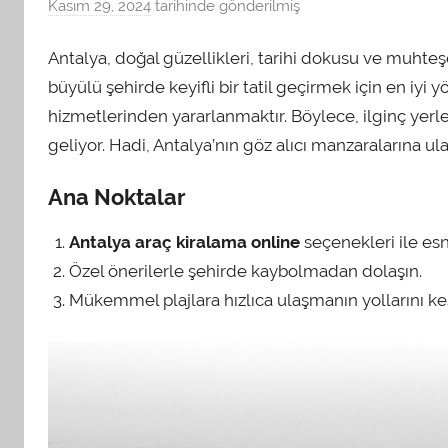
Kasım 29, 2024
tarihinde gönderilmiş
a
d
Antalya, doğal güzellikleri, tarihi dokusu ve muhteşe
m
i
büyülü şehirde keyifli bir tatil geçirmek için en iyi 
n
hizmetlerinden yararlanmaktır. Böylece, ilginç ye
t
geliyor. Hadi, Antalya’nın göz alıcı manzaralarına ula
a
r
Ana Noktalar
a
f
Antalya araç kiralama online
seçenekleri ile esn
ı
Özel önerilerle şehirde kaybolmadan dolaşın.
n
Mükemmel plajlara hızlıca ulaşmanın yollarını ke
d
a
n