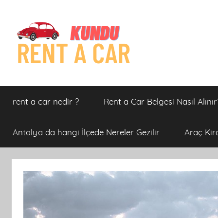
İçeriğe
atla
Kundu
Kundu
Rent
rent a car nedir ?
Rent a Car Belgesi Nasıl Alınır
A
Rent
Car
Firması
A
Antalya da hangi İlçede Nereler Gezilir
Araç Kir
Antalya
Car