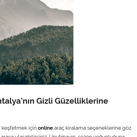
talya’nın Gizli Güzelliklerine
nı keşfetmek için
online
araç kiralama seçeneklerine göz
eki araca ulaşabilirsiniz. Unutmayın, sezon yoğunluğuna