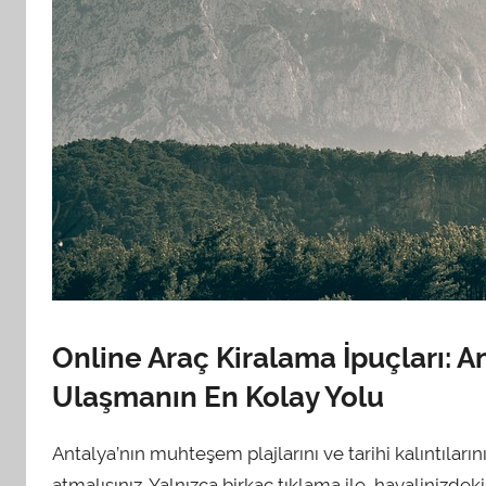
Online Araç Kiralama İpuçları: An
Ulaşmanın En Kolay Yolu
Antalya’nın muhteşem plajlarını ve tarihi kalıntıları
atmalısınız. Yalnızca birkaç tıklama ile, hayalinizd