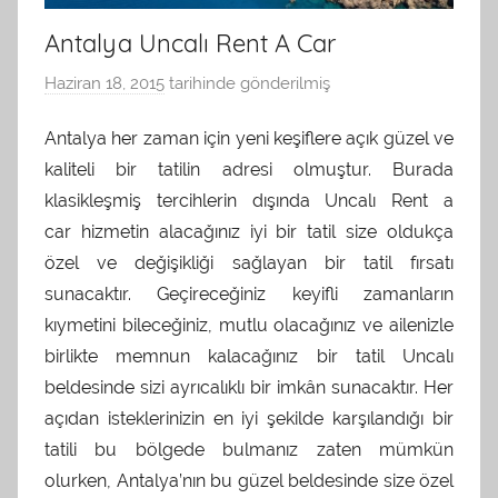
Antalya Uncalı Rent A Car
Haziran 18, 2015
tarihinde gönderilmiş
a
d
Antalya her zaman için yeni keşiflere açık güzel ve
m
kaliteli bir tatilin adresi olmuştur. Burada
i
n
klasikleşmiş tercihlerin dışında Uncalı Rent a
t
car hizmetin alacağınız iyi bir tatil size oldukça
a
özel ve değişikliği sağlayan bir tatil fırsatı
r
sunacaktır. Geçireceğiniz keyifli zamanların
a
kıymetini bileceğiniz, mutlu olacağınız ve ailenizle
f
birlikte memnun kalacağınız bir tatil Uncalı
ı
beldesinde sizi ayrıcalıklı bir imkân sunacaktır. Her
n
açıdan isteklerinizin en iyi şekilde karşılandığı bir
d
tatili bu bölgede bulmanız zaten mümkün
a
olurken, Antalya’nın bu güzel beldesinde size özel
n