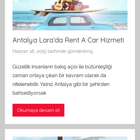
Antalya Lara’da Rent A Car Hizmeti
Haziran 16, 2015
tarihinde gönderilmiş
a
d
Güzellik insanların bakış açısı ile bütünleştiği
m
zaman ortaya çıkan bir kavram olarak da
i
n
nitelenebilir. Yalnız Antalya gibi bir şehirden
t
bahsediyorsak
a
r
Okumaya devam et
a
f
ı