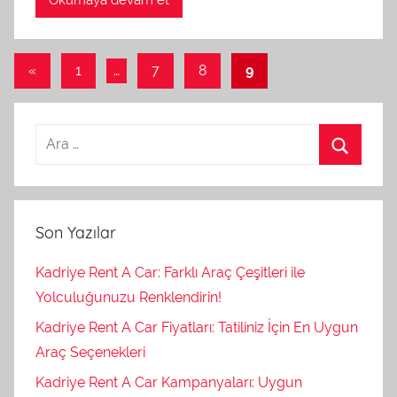
r
a
Yazı
f
Önceki
«
1
…
7
8
9
ı
yazılar
sayfalaması
n
d
a
n
Son Yazılar
Kadriye Rent A Car: Farklı Araç Çeşitleri ile
Yolculuğunuzu Renklendirin!
Kadriye Rent A Car Fiyatları: Tatiliniz İçin En Uygun
Araç Seçenekleri
Kadriye Rent A Car Kampanyaları: Uygun