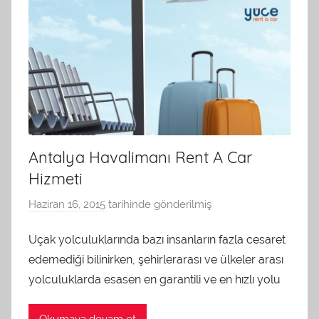
n
d
a
n
Antalya Havalimanı Rent A Car
Hizmeti
Haziran 16, 2015
tarihinde gönderilmiş
a
d
Uçak yolculuklarında bazı insanların fazla cesaret
m
edemediği bilinirken, şehirlerarası ve ülkeler arası
i
n
yolculuklarda esasen en garantili ve en hızlı yolu
t
a
Okumaya devam et