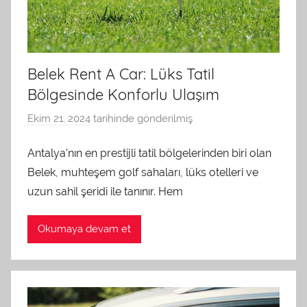
Belek Rent A Car: Lüks Tatil
Bölgesinde Konforlu Ulaşım
Ekim 21, 2024
tarihinde gönderilmiş
a
d
Antalya’nın en prestijli tatil bölgelerinden biri olan
m
Belek, muhteşem golf sahaları, lüks otelleri ve
i
n
uzun sahil şeridi ile tanınır. Hem
t
a
Okumaya devam et
r
a
f
ı