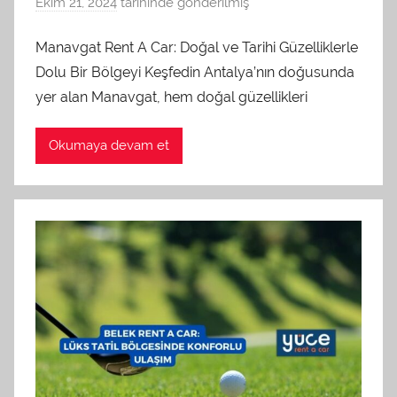
Ekim 21, 2024
tarihinde gönderilmiş
a
d
Manavgat Rent A Car: Doğal ve Tarihi Güzelliklerle
m
Dolu Bir Bölgeyi Keşfedin Antalya’nın doğusunda
i
n
yer alan Manavgat, hem doğal güzellikleri
t
a
Okumaya devam et
r
a
f
ı
n
d
a
n