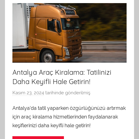
n
d
a
n
Antalya Araç Kiralama: Tatilinizi
Daha Keyifli Hale Getirin!
Kasım 23, 2024
tarihinde gönderilmiş
a
d
Antalya’da tatil yaparken özgürlüğünüzü artırmak
m
için araç kiralama hizmetlerinden faydalanarak
i
n
keşiflerinizi daha keyifli hale getirin!
t