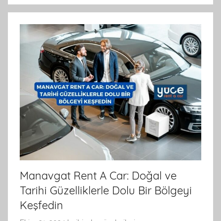
a
f
ı
n
d
a
n
Manavgat Rent A Car: Doğal ve
Tarihi Güzelliklerle Dolu Bir Bölgeyi
Keşfedin