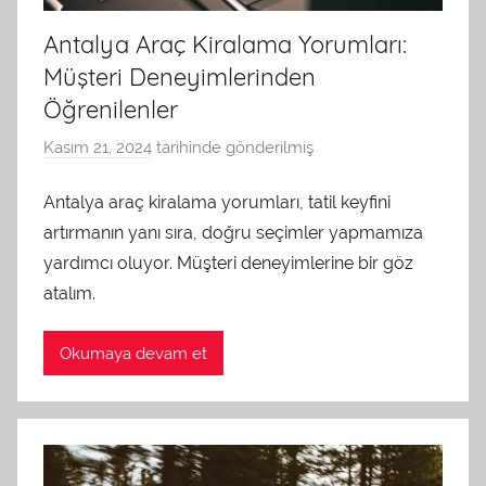
Antalya Araç Kiralama Yorumları:
Müşteri Deneyimlerinden
Öğrenilenler
Kasım 21, 2024
tarihinde gönderilmiş
a
d
Antalya araç kiralama yorumları, tatil keyfini
m
artırmanın yanı sıra, doğru seçimler yapmamıza
i
n
yardımcı oluyor. Müşteri deneyimlerine bir göz
t
atalım.
a
r
Okumaya devam et
a
f
ı
n