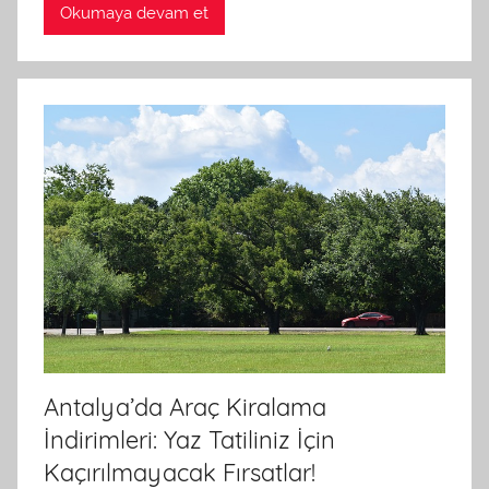
a
Okumaya devam et
r
a
f
ı
n
d
a
n
Antalya’da Araç Kiralama
İndirimleri: Yaz Tatiliniz İçin
Kaçırılmayacak Fırsatlar!