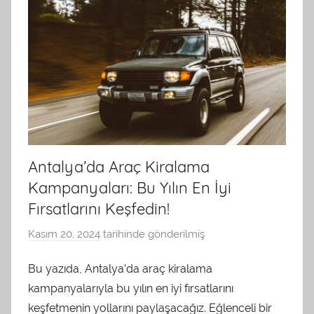
d
a
n
Antalya’da Araç Kiralama
Kampanyaları: Bu Yılın En İyi
Fırsatlarını Keşfedin!
Kasım 20, 2024
tarihinde gönderilmiş
a
d
Bu yazıda, Antalya’da araç kiralama
m
kampanyalarıyla bu yılın en iyi fırsatlarını
i
n
keşfetmenin yollarını paylaşacağız. Eğlenceli bir