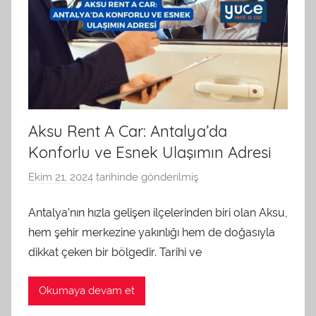
Aksu Rent A Car: Antalya’da
Konforlu ve Esnek Ulaşımın Adresi
Ekim 21, 2024
tarihinde gönderilmiş
a
d
Antalya’nın hızla gelişen ilçelerinden biri olan Aksu,
m
hem şehir merkezine yakınlığı hem de doğasıyla
i
n
dikkat çeken bir bölgedir. Tarihi ve
t
a
Okumaya devam et
r