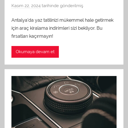
Kasım 22, 2024
tarihinde gönderilmiş
a
d
Antalya’da yaz tatilinizi mükemmel hale getirmek
m
için araç kiralama indirimleri sizi bekliyor. Bu
i
n
fırsatları kaçırmayın!
t
a
Okumaya devam et
r
a
f
ı
n
d
a
n