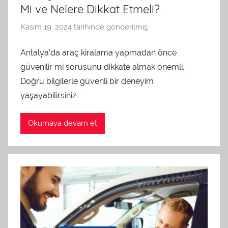
Mi ve Nelere Dikkat Etmeli?
Kasım 19, 2024
tarihinde gönderilmiş
a
d
Antalya’da araç kiralama yapmadan önce
m
güvenilir mi sorusunu dikkate almak önemli.
i
n
Doğru bilgilerle güvenli bir deneyim
t
yaşayabilirsiniz.
a
r
Okumaya devam et
a
f
ı
n
d
a
n