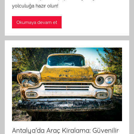
t
yolculuğa hazır olun!
a
r
Okumaya devam et
a
f
ı
n
d
a
n
Antalya’da Araç Kiralama: Güvenilir