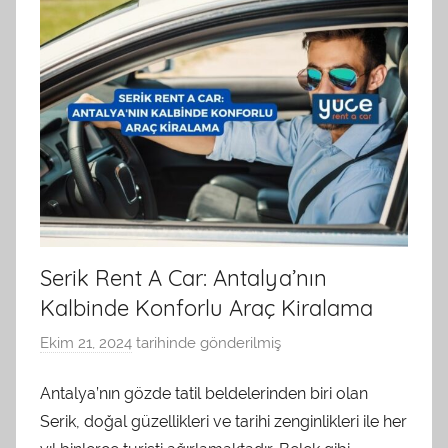
n
d
a
n
Serik Rent A Car: Antalya’nın
Kalbinde Konforlu Araç Kiralama
Ekim 21, 2024
tarihinde gönderilmiş
a
d
Antalya’nın gözde tatil beldelerinden biri olan
m
Serik, doğal güzellikleri ve tarihi zenginlikleri ile her
i
n