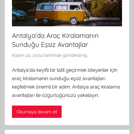
Antalya’da Araç Kiralamanın
Sunduğu Eşsiz Avantajlar
Kasım 24, 2024
tarihinde gönderilmiş
a
d
Antalya’da keyifli bir tatil geçirmek isteyenler için
m
araç kiralamanın sunduğu eşsiz avantajları
i
n
keşfetmek önemli bir adım. Antalya araç kiralama
t
avantajları ile özgürlüğünüzü yakalayın.
a
r
Okumaya devam et
a
f
ı